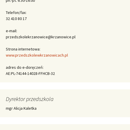
pn.-pt. 6.30-16.00
Telefon/fax:
32 410 80 17
e-mail:
przedszkolekrzanowice@krzanowice.pl
Strona internetowa:
www.przedszkolewkrzanowicach.pl
adres do e-doręczeń:
AE:PL-74144-14028-FFHCB-32
Dyrektor przedszkola
mgr Alicja Kaletka