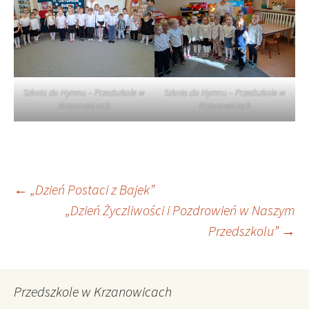
Szkoła do Hymnu – Przedszkole w
Szkoła do Hymnu – Przedszkole w
Krzanowicach
Krzanowicach
Nawigacja
←
„Dzień Postaci z Bajek”
„Dzień Życzliwości i Pozdrowień w Naszym
Przedszkolu”
→
wpisu
Przedszkole w Krzanowicach