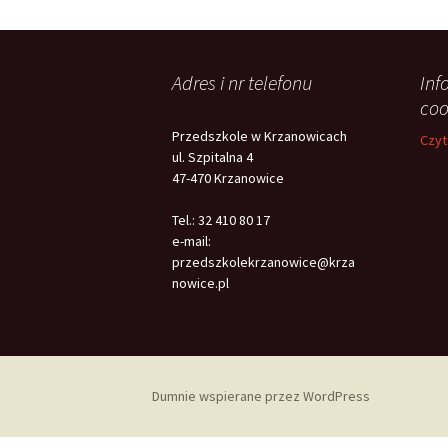
Adres i nr telefonu
Inf
coo
Przedszkole w Krzanowicach
Czyt
ul. Szpitalna 4
47-470 Krzanowice
Tel.: 32 410 80 17
e-mail:
przedszkolekrzanowice@krza
nowice.pl
Dumnie wspierane przez WordPress