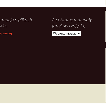
ormacja o plikach
Archiwalne materiały
kies
(artykuły i zdjęcia)
Archiwalne
aj więcej
materiały
(artykuły
i
zdjęcia)