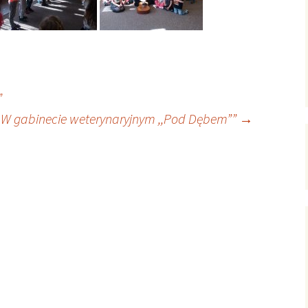
”
„W gabinecie weterynaryjnym ,,Pod Dębem””
→