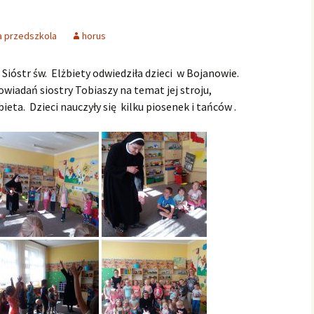
Pracownicy Żłobka
ia przedszkola
horus
Sióstr św. Elżbiety odwiedziła dzieci w Bojanowie.
wiadań siostry Tobiaszy na temat jej stroju,
bieta. Dzieci nauczyły się kilku piosenek i tańców .