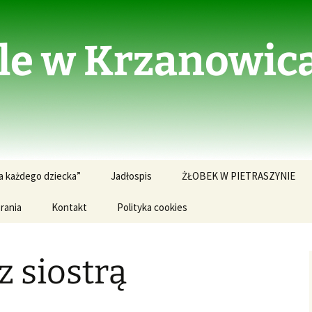
le w Krzanowic
a każdego dziecka”
Jadłospis
ŻŁOBEK W PIETRASZYNIE
rania
Kontakt
Polityka cookies
Aktualności ze Żłobka
Dokumenty do pobrania
z siostrą
JADŁOSPIS W ŻŁOBKU
Kontakt