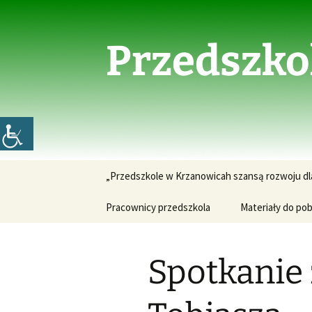
Przejdź
do
treści
Przedszko
„Przedszkole w Krzanowicah szansą rozwoju dl
Pracownicy przedszkola
Materiały do pob
Spotkanie 