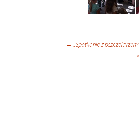
Nawigacja
←
„Spotkanie z pszczelarzem
wpisu