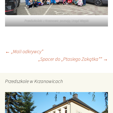
Przedszkolaki z Krzanowic poznają Urząd Miejski
Nawigacja
←
„Mali odkrywcy”
„Spacer do „Ptasiego Zakątka””
→
wpisu
Przedszkole w Krzanowicach