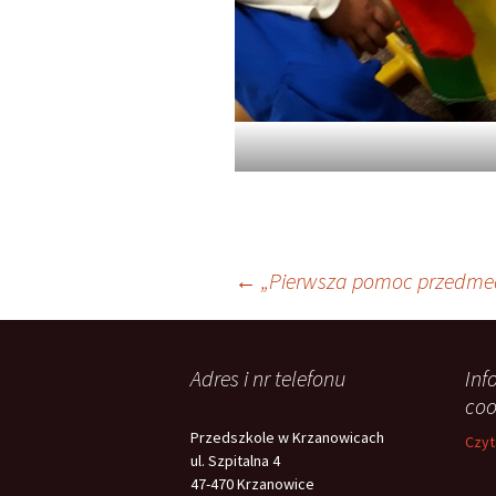
Nawigacja
←
„Pierwsza pomoc przedmed
wpisu
Adres i nr telefonu
Inf
coo
Przedszkole w Krzanowicach
Czyt
ul. Szpitalna 4
47-470 Krzanowice