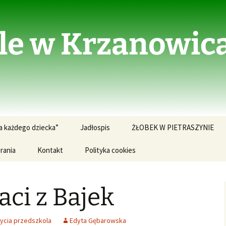
le w Krzanowic
a każdego dziecka”
Jadłospis
ŻŁOBEK W PIETRASZYNIE
rania
Kontakt
Polityka cookies
Aktualności ze Żłobka
Dokumenty do pobrania
aci z Bajek
JADŁOSPIS W ŻŁOBKU
Kontakt
życia przedszkola
Edyta Gębarowska