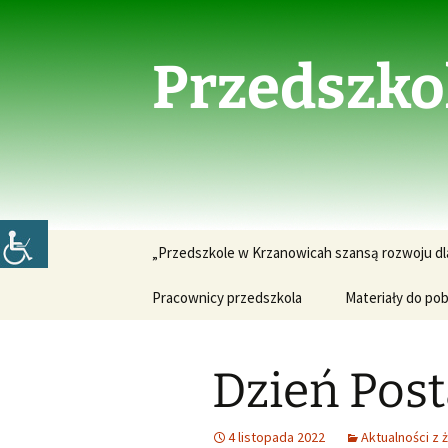
Przejdź
do
treści
Przedszko
„Przedszkole w Krzanowicah szansą rozwoju dl
Pracownicy przedszkola
Materiały do pob
Dzień Post
4 listopada 2022
Aktualności z 