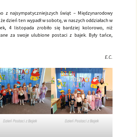
Pracownicy Żłobka
no z najsympatyczniejszych świąt – Międzynarodowy
o, że dzień ten wypadł w sobotę, w naszych oddziałach w
ek, 4 listopada zrobiło się bardziej kolorowo, niż
rane za swoje ulubione postaci z bajek. Były tańce,
E.C.
Dzień Postaci z Bajek
Dzień Postaci z Bajek