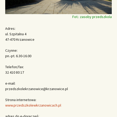
Fot.: zasoby przedszkola
Adres:
ul. Szpitalna 4
47-470 Krzanowice
Czynne:
pn.-pt. 6.30-16.00
Telefon/fax:
32 410 80 17
e-mail:
przedszkolekrzanowice@krzanowice.pl
Strona internetowa:
www.przedszkolewkrzanowicach.pl
adres do e-doręczeń: