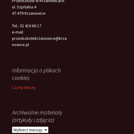
Przedszkole w Krzanowicach
ul. Szpitalna 4
47-470 Krzanowice
Tel.: 32 410 80 17
e-mail:
przedszkolekrzanowice@krza
nowice.pl
Informacja o plikach
cookies
Czytaj więcej
Archiwalne materiały
(artykuły i zdjęcia)
Archiwalne