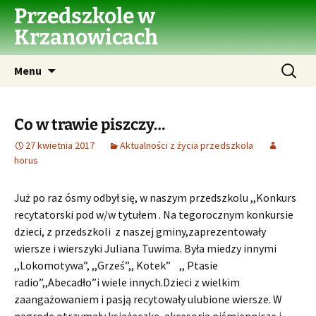
Przejdź
Przedszkole w
do
Krzanowicach
treści
Szukaj:
Menu
Co w trawie piszczy…
27 kwietnia 2017
Aktualności z życia przedszkola
horus
Już po raz ósmy odbył się, w naszym przedszkolu ,,Konkurs
recytatorski pod w/w tytułem . Na tegorocznym konkursie
dzieci, z przedszkoli z naszej gminy,zaprezentowały
wiersze i wierszyki Juliana Tuwima. Była miedzy innymi
,,Lokomotywa”, ,,Grześ”,, Kotek” ,, Ptasie
radio”,,Abecadło”i wiele innych.Dzieci z wielkim
zaangażowaniem i pasją recytowały ulubione wiersze. W