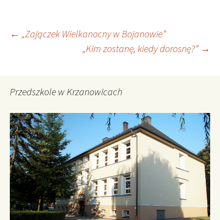
Nawigacja
←
„Zajączek Wielkanocny w Bojanowie”
„Kim zostanę, kiedy dorosnę?”
→
wpisu
Przedszkole w Krzanowicach